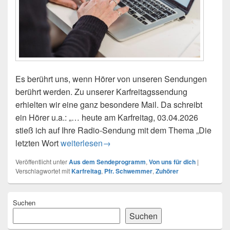
Es berührt uns, wenn Hörer von unseren Sendungen
berührt werden. Zu unserer Karfreitagssendung
erhielten wir eine ganz besondere Mail. Da schreibt
ein Hörer u.a.: „… heute am Karfreitag, 03.04.2026
stieß ich auf Ihre Radio-Sendung mit dem Thema „Die
Hörerwunsch: Bitte nochmals die Karfreitags
letzten Wort
weiterlesen
→
Veröffentlicht unter
Aus dem Sendeprogramm
,
Von uns für dich
|
Verschlagwortet mit
Karfreitag
,
Pfr. Schwemmer
,
Zuhörer
Primärer
Suchen
Seitenleisten-
Widgetbereich
Suchen