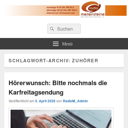
Radio Meilensteine
Suche
Christliches Radio im Großraum Nürnberg
Suchen
nach:
Menü
SCHLAGWORT-ARCHIV:
ZUHÖRER
Hörerwunsch: Bitte nochmals die
Karfreitagsendung
Veröffentlicht am
5. April 2026
von
RadioM_Admin