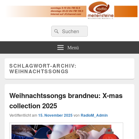
Radio Meilensteine
Suche
Christliches Radio im Großraum Nürnberg
Suchen
nach:
Menü
SCHLAGWORT-ARCHIV:
WEIHNACHTSSONGS
Weihnachtssongs brandneu: X-mas
collection 2025
Veröffentlicht am
15. November 2025
von
RadioM_Admin