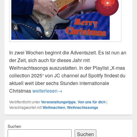
In zwei Wochen beginnt die Adventszeit. Es ist nun an
der Zeit, sich auch für dieses Jahr mit
Weihnachtssongs auszustatten. In der Playlist „X-mas
collection 2025“ von JC channel auf Spotify findest du
aktuell weit über sechs Stunden internationale
Weihnachtssongs brandneu: X-mas collection 2
Christmas
weiterlesen
→
Veröffentlicht unter
Veranstaltungstipps
,
Von uns für dich
|
Verschlagwortet mit
Weihnachten
,
Weihnachtssongs
Primärer
Suchen
Seitenleisten-
Widgetbereich
Suchen