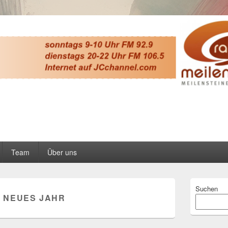
teine
berg
Team
Über uns
Primärer
Suchen
Seitenleisten
:
NEUES JAHR
Widgetberei