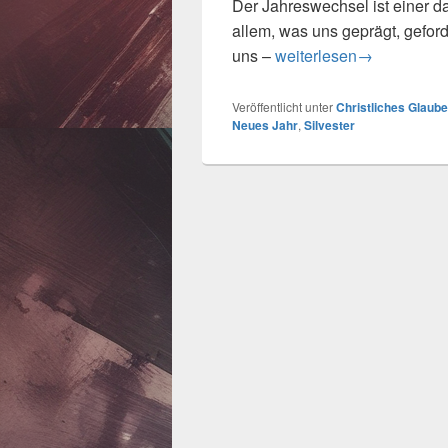
Der Jahreswechsel ist einer dav
allem, was uns geprägt, geforde
Mit Jesus hoffnungsvoll 
uns –
weiterlesen
→
Veröffentlicht unter
Christliches Glaub
Neues Jahr
,
Silvester