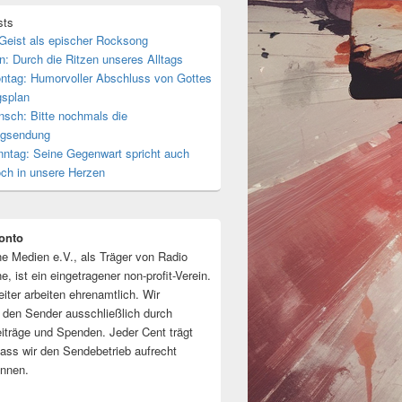
sts
 Geist als epischer Rocksong
n: Durch die Ritzen unseres Alltags
ntag: Humorvoller Abschluss von Gottes
gsplan
nsch: Bitte nochmals die
tagsendung
nntag: Seine Gegenwart spricht auch
och in unsere Herzen
onto
ne Medien e.V., als Träger von Radio
e, ist ein eingetragener non-profit-Verein.
eiter arbeiten ehrenamtlich. Wir
n den Sender ausschließlich durch
eiträge und Spenden. Jeder Cent trägt
dass wir den Sendebetrieb aufrecht
önnen.