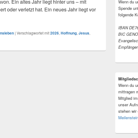
on. Ein altes Jahr liegt hinter uns – mit
Wenn du un
Spende unt
rt oder verletzt hat. Ein neues Jahr liegt vor
folgende K
ins neue Jahr
IBAN DE76
ensleben
|
Verschlagwortet mit
2026
,
Hoffnung
,
Jesus
,
BIC GEN
Evangelis
Empfänger:
Mitgliedsc
Wenn du un
mittragen 
Mitglied i
unser Aufn
stehen wir
Meilenstei