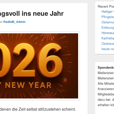
Recent Po
gsvoll ins neue Jahr
Heiliger
Pfingste
on
RadioM_Admin
Ostermo
Erlösun
Hörerwu
Karfrei
Osterso
heute n
Spendenk
Meilenstei
Meilenstein
Alle Mitarb
finanziere
Mitgliedsb
dazu bei, 
erhalten k
enen die Zeit selbst stillzustehen scheint.