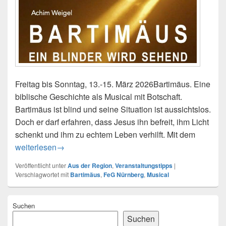
Freitag bis Sonntag, 13.-15. März 2026Bartimäus. Eine
biblische Geschichte als Musical mit Botschaft.
Bartimäus ist blind und seine Situation ist aussichtslos.
Doch er darf erfahren, dass Jesus ihn befreit, ihm Licht
schenkt und ihm zu echtem Leben verhilft. Mit dem
13.-15.03.2026 Musical: Bartimäus – Ein blinder wird sehe
weiterlesen
→
Veröffentlicht unter
Aus der Region
,
Veranstaltungstipps
|
Verschlagwortet mit
Bartimäus
,
FeG Nürnberg
,
Musical
Primärer
Suchen
Seitenleisten-
Widgetbereich
Suchen