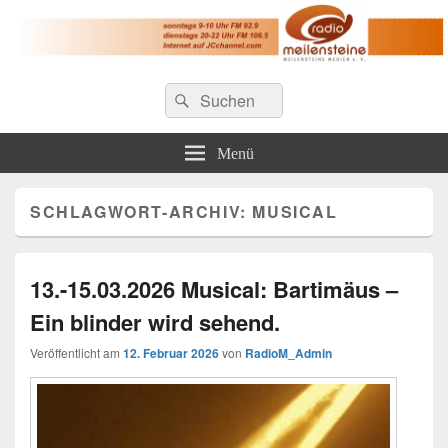
Radio Meilensteine
Suche
Christliches Radio im Großraum Nürnberg
Suchen
nach:
Menü
SCHLAGWORT-ARCHIV:
MUSICAL
13.-15.03.2026 Musical: Bartimäus –
Ein blinder wird sehend.
Veröffentlicht am
12. Februar 2026
von
RadioM_Admin