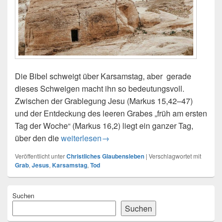
Die Bibel schweigt über Karsamstag, aber gerade
dieses Schweigen macht ihn so bedeutungsvoll.
Zwischen der Grablegung Jesu (Markus 15,42–47)
und der Entdeckung des leeren Grabes „früh am ersten
Tag der Woche“ (Markus 16,2) liegt ein ganzer Tag,
Karsamstag: Stiller Tag, große Bedeutung
über den die
weiterlesen
→
Veröffentlicht unter
Christliches Glaubensleben
|
Verschlagwortet mit
Grab
,
Jesus
,
Karsamstag
,
Tod
Primärer
Suchen
Seitenleisten-
Widgetbereich
Suchen