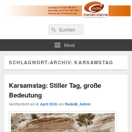
Radio Meilensteine
Suche
Christliches Radio im Großraum Nürnberg
Suchen
nach:
Menü
SCHLAGWORT-ARCHIV:
KARSAMSTAG
Karsamstag: Stiller Tag, große
Bedeutung
Veröffentlicht am
4. April 2026
von
RadioM_Admin