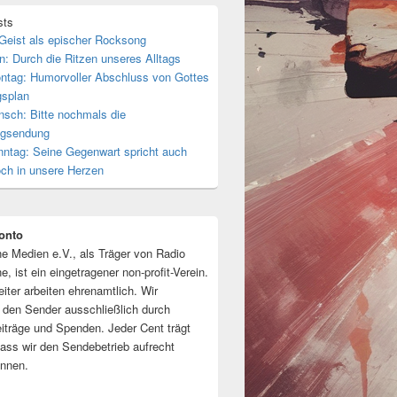
sts
 Geist als epischer Rocksong
n: Durch die Ritzen unseres Alltags
ntag: Humorvoller Abschluss von Gottes
gsplan
nsch: Bitte nochmals die
tagsendung
nntag: Seine Gegenwart spricht auch
och in unsere Herzen
onto
ne Medien e.V., als Träger von Radio
e, ist ein eingetragener non-profit-Verein.
eiter arbeiten ehrenamtlich. Wir
n den Sender ausschließlich durch
eiträge und Spenden. Jeder Cent trägt
dass wir den Sendebetrieb aufrecht
önnen.