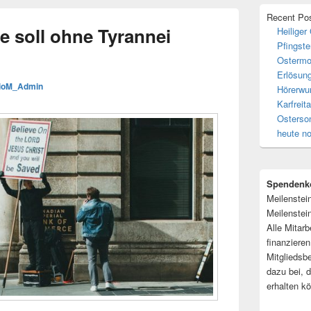
Recent Po
e soll ohne Tyrannei
Heiliger
Pfingste
Ostermo
Erlösun
ioM_Admin
Hörerwu
Karfrei
Osterso
heute n
Spendenk
Meilenstei
Meilenstein
Alle Mitarb
finanziere
Mitgliedsb
dazu bei, 
erhalten k