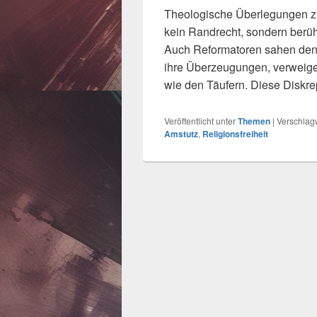
Theologische Überlegungen zu I
kein Randrecht, sondern berüh
Auch Reformatoren sahen den 
ihre Überzeugungen, verweige
wie den Täufern. Diese Diskr
Veröffentlicht unter
Themen
|
Verschlagw
Amstutz
,
Religionsfreiheit