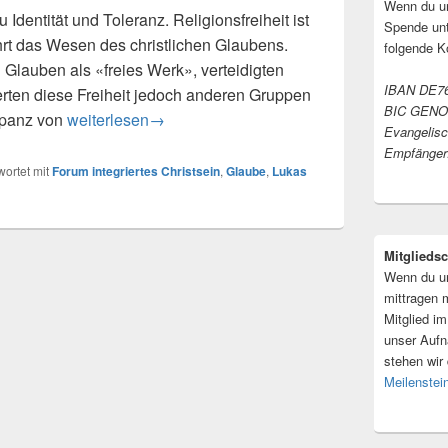
Wenn du un
dentität und Toleranz. Religionsfreiheit ist
Spende unt
rt das Wesen des christlichen Glaubens.
folgende K
Glauben als «freies Werk», verteidigten
IBAN DE76
rten diese Freiheit jedoch anderen Gruppen
BIC GEN
Bibel: «Der Glaube soll ohne Tyrannei sein»
epanz von
weiterlesen
→
Evangelis
Empfänger:
ortet mit
Forum integriertes Christsein
,
Glaube
,
Lukas
Mitgliedsc
Wenn du un
mittragen 
Mitglied i
unser Aufn
stehen wir
Meilenstei