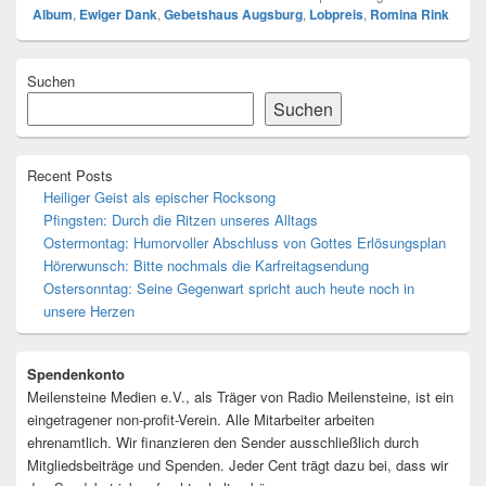
Album
,
Ewiger Dank
,
Gebetshaus Augsburg
,
Lobpreis
,
Romina Rink
Primärer
Suchen
Seitenleisten-
Widgetbereich
Suchen
Recent Posts
Heiliger Geist als epischer Rocksong
Pfingsten: Durch die Ritzen unseres Alltags
Ostermontag: Humorvoller Abschluss von Gottes Erlösungsplan
Hörerwunsch: Bitte nochmals die Karfreitagsendung
Ostersonntag: Seine Gegenwart spricht auch heute noch in
unsere Herzen
Spendenkonto
Meilensteine Medien e.V., als Träger von Radio Meilensteine, ist ein
eingetragener non-profit-Verein. Alle Mitarbeiter arbeiten
ehrenamtlich. Wir finanzieren den Sender ausschließlich durch
Mitgliedsbeiträge und Spenden. Jeder Cent trägt dazu bei, dass wir