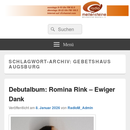
Radio Meilensteine
Suche
Christliches Radio im Großraum Nürnberg
Suchen
nach:
Menü
SCHLAGWORT-ARCHIV:
GEBETSHAUS
AUGSBURG
Debutalbum: Romina Rink – Ewiger
Dank
Veröffentlicht am
8. Januar 2026
von
RadioM_Admin