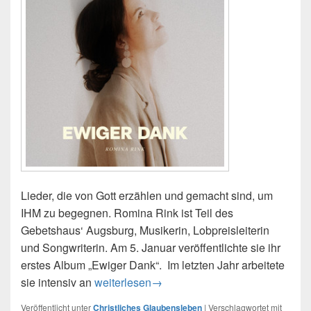
Lieder, die von Gott erzählen und gemacht sind, um
IHM zu begegnen. Romina Rink ist Teil des
Gebetshaus‘ Augsburg, Musikerin, Lobpreisleiterin
und Songwriterin. Am 5. Januar veröffentlichte sie ihr
erstes Album „Ewiger Dank“. Im letzten Jahr arbeitete
Debutalbum: Romina Rink – Ewiger Dank
sie intensiv an
weiterlesen
→
Veröffentlicht unter
Christliches Glaubensleben
|
Verschlagwortet mit