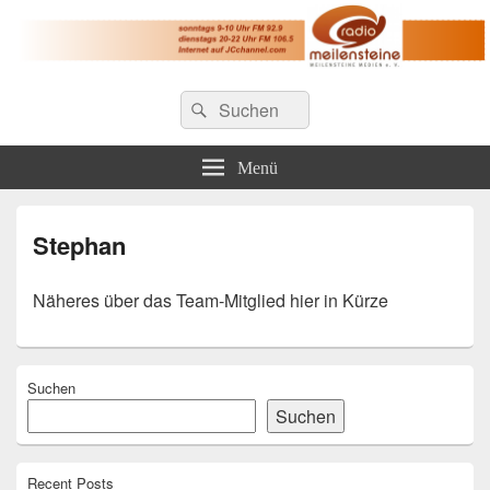
Radio Meilensteine
Suche
Christliches Radio im Großraum Nürnberg
Suchen
nach:
Menü
Stephan
Näheres über das Team-Mitglied hier in Kürze
Primärer
Suchen
Seitenleisten-
Widgetbereich
Suchen
Recent Posts